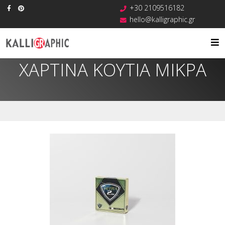
+30 2109516182
hello@kalligraphic.gr
ΧΑΡΤΙΝΑ ΚΟΥΤΙΑ ΜΙΚΡΑ